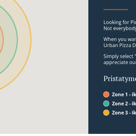
Looking for Pi
Not everybody
When you want 
Urban Pizza De
Simply select 
appreciate our
Pristatym
Zone 1 - i
Zone 2 - i
Zone 3 - i