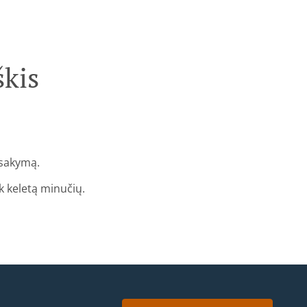
škis
žsakymą.
k keletą minučių.