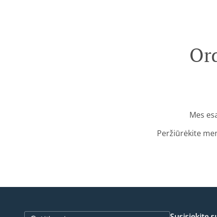
Ord
Mes esa
Peržiūrėkite men
Susisiekite 