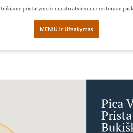
teikiame pristatymo ir maisto atsiėmimo restorane pas
MENIU ir Užsakymas
Pica 
Prist
Bukiš