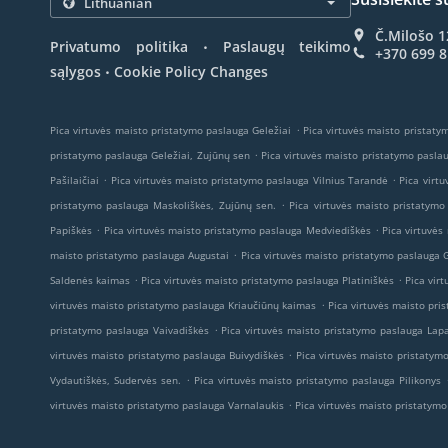
Č.Milošo 1
.
Privatumo politika
Paslaugų teikimo
+370 699 
.
sąlygos
Cookie Policy Changes
.
Pica virtuvės maisto pristatymo paslauga Geležiai
Pica virtuvės maisto pristaty
.
pristatymo paslauga Geležiai, Zujūnų sen
Pica virtuvės maisto pristatymo pasla
.
.
Pašilaičiai
Pica virtuvės maisto pristatymo paslauga Vilnius Tarandė
Pica virtu
.
pristatymo paslauga Maskoliškės, Zujūnų sen.
Pica virtuvės maisto pristatymo
.
.
Papiškės
Pica virtuvės maisto pristatymo paslauga Medviediškės
Pica virtuvės
.
maisto pristatymo paslauga Augustai
Pica virtuvės maisto pristatymo paslauga G
.
.
Saldenės kaimas
Pica virtuvės maisto pristatymo paslauga Platiniškės
Pica vir
.
virtuvės maisto pristatymo paslauga Kriaučiūnų kaimas
Pica virtuvės maisto pri
.
pristatymo paslauga Vaivadiškės
Pica virtuvės maisto pristatymo paslauga Lap
.
virtuvės maisto pristatymo paslauga Buivydiškės
Pica virtuvės maisto pristatym
.
Vydautiškės, Sudervės sen.
Pica virtuvės maisto pristatymo paslauga Pilikonys
.
virtuvės maisto pristatymo paslauga Varnalaukis
Pica virtuvės maisto pristatym