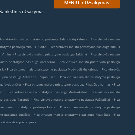
MENIU ir Užsakymas
Išankstinis užsakymas
.
ica virtuvės maisto pristatymo paslauga Balandiškių kaimas
Pica virtuvės maisto
.
statymo paslauga Vilnius Pilaitė
Pica virtuvės maisto pristatymo paslauga Vilnius
.
.
 Vilnius
Pica virtuvės maisto pristatymo paslauga Saldenė
Pica virtuvės maisto
.
maisto pristatymo paslauga Antežeriai
Pica virtuvės maisto pristatymo paslauga
.
.
a k
Pica virtuvės maisto pristatymo paslauga Medviediškių kaimas
Pica virtuvės
.
tatymo paslauga Antežeriai, Zujūnų sen.
Pica virtuvės maisto pristatymo paslauga
.
.
uga Vydautiškės
Pica virtuvės maisto pristatymo paslauga Pikutiškių kaimas
Pica
.
.
en.
Pica virtuvės maisto pristatymo paslauga Medžiakalnis
Pica virtuvės maisto
.
.
ymo paslauga Tarandė
Pica virtuvės maisto pristatymo paslauga Pašilaičiai
Pica
.
uvės maisto pristatymo paslauga Leičiai
Pica virtuvės maisto pristatymo paslauga
.
.
mo paslauga Bukiškis
Pica virtuvės maisto pristatymo paslauga Pikutiškės
Pica
s išsinešti ir pristatymas