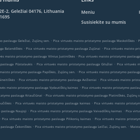
2E-2, Geležiai 04176, Lithuania
Meniu
81695
Susisiekite su mumis
.
.
mo paslauga Geležiai, Zujūnų sen.
Pica virtuvės maisto pristatymo paslauga Maskoliškės
P
.
.
uga Balandiškės
Pica virtuvės maisto pristatymo paslauga Zujūnai
Pica virtuvės maisto pri
.
vės maisto pristatymo paslauga Vilnius Justiniškės
Pica virtuvės maisto pristatymo paslauga
.
.
 paslauga Pūstalaukis
Pica virtuvės maisto pristatymo paslauga Gilužiai
Pica virtuvės 
.
 maisto pristatymo paslauga Papiškės, Zujūnų sen.
Pica virtuvės maisto pristatymo paslaug
.
.
ineitiškės
Pica virtuvės maisto pristatymo paslauga Avižieniai
Pica virtuvės maisto pris
.
tuvės maisto pristatymo paslauga Vydautiškių kaimas
Pica virtuvės maisto pristatymo pasla
.
statymo paslauga Kriaučiūnai
Pica virtuvės maisto pristatymo paslauga Platiniškės, Zujūnų s
.
.
aučiškės
Pica virtuvės maisto pristatymo paslauga kaimas
Pica virtuvės maisto pristat
.
.
o paslauga Naujoji
Pica virtuvės maisto pristatymo paslauga Vaivadiškių kaimas
Pica virt
.
.
Pica virtuvės maisto pristatymo paslauga Pilikonių kaimas
Pica virtuvės maisto pristaty
.
.
o paslauga Čekoniškės
Pica virtuvės maisto pristatymo paslauga Leičiai, Zujūnų sen.
Maista