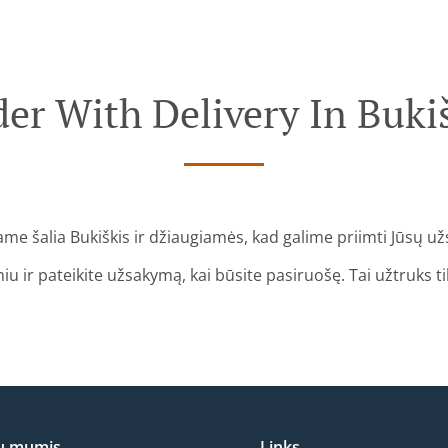
er With Delivery In Buki
me šalia Bukiškis ir džiaugiamės, kad galime priimti Jūsų u
iu ir pateikite užsakymą, kai būsite pasiruošę. Tai užtruks ti
su mumis
Links