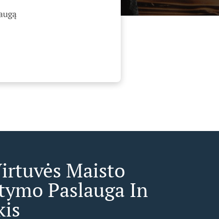
laugą
Virtuvės Maisto
atymo Paslauga In
kis