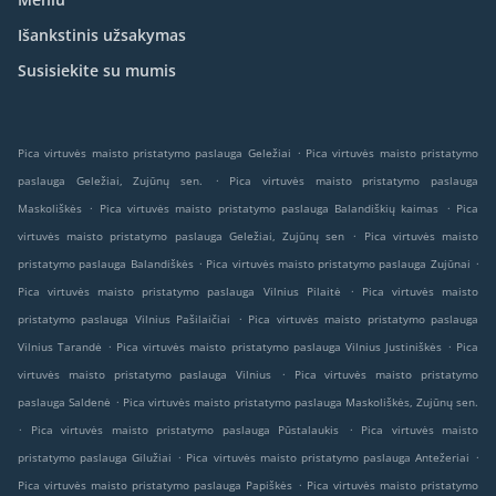
Išankstinis užsakymas
Susisiekite su mumis
.
Pica virtuvės maisto pristatymo paslauga Geležiai
Pica virtuvės maisto pristatymo
.
paslauga Geležiai, Zujūnų sen.
Pica virtuvės maisto pristatymo paslauga
.
.
Maskoliškės
Pica virtuvės maisto pristatymo paslauga Balandiškių kaimas
Pica
.
virtuvės maisto pristatymo paslauga Geležiai, Zujūnų sen
Pica virtuvės maisto
.
.
pristatymo paslauga Balandiškės
Pica virtuvės maisto pristatymo paslauga Zujūnai
.
Pica virtuvės maisto pristatymo paslauga Vilnius Pilaitė
Pica virtuvės maisto
.
pristatymo paslauga Vilnius Pašilaičiai
Pica virtuvės maisto pristatymo paslauga
.
.
Vilnius Tarandė
Pica virtuvės maisto pristatymo paslauga Vilnius Justiniškės
Pica
.
virtuvės maisto pristatymo paslauga Vilnius
Pica virtuvės maisto pristatymo
.
paslauga Saldenė
Pica virtuvės maisto pristatymo paslauga Maskoliškės, Zujūnų sen.
.
.
Pica virtuvės maisto pristatymo paslauga Pūstalaukis
Pica virtuvės maisto
.
.
pristatymo paslauga Gilužiai
Pica virtuvės maisto pristatymo paslauga Antežeriai
.
Pica virtuvės maisto pristatymo paslauga Papiškės
Pica virtuvės maisto pristatymo