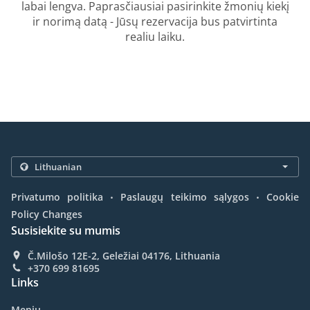
labai lengva. Paprasčiausiai pasirinkite žmonių kiekį
ir norimą datą - Jūsų rezervacija bus patvirtinta
realiu laiku.
.
.
Privatumo politika
Paslaugų teikimo sąlygos
Cookie
Policy Changes
Susisiekite su mumis
Č.Milošo 12E-2, Geležiai 04176, Lithuania
+370 699 81695
Links
Meniu