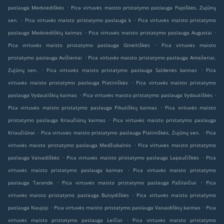
.
paslauga Medviediškės
Pica virtuvės maisto pristatymo paslauga Papiškės, Zujūnų
.
.
sen.
Pica virtuvės maisto pristatymo paslauga k
Pica virtuvės maisto pristatymo
.
.
paslauga Medviediškių kaimas
Pica virtuvės maisto pristatymo paslauga Augustai
.
Pica virtuvės maisto pristatymo paslauga Gineitiškės
Pica virtuvės maisto
.
pristatymo paslauga Avižieniai
Pica virtuvės maisto pristatymo paslauga Antežeriai,
.
.
Zujūnų sen.
Pica virtuvės maisto pristatymo paslauga Saldenės kaimas
Pica
.
virtuvės maisto pristatymo paslauga Platiniškės
Pica virtuvės maisto pristatymo
.
.
paslauga Vydautiškių kaimas
Pica virtuvės maisto pristatymo paslauga Vydautiškės
.
Pica virtuvės maisto pristatymo paslauga Pikutiškių kaimas
Pica virtuvės maisto
.
pristatymo paslauga Kriaučiūnų kaimas
Pica virtuvės maisto pristatymo paslauga
.
.
Kriaučiūnai
Pica virtuvės maisto pristatymo paslauga Platiniškės, Zujūnų sen.
Pica
.
virtuvės maisto pristatymo paslauga Medžiakalnis
Pica virtuvės maisto pristatymo
.
.
paslauga Vaivadiškės
Pica virtuvės maisto pristatymo paslauga Lapaučiškės
Pica
.
virtuvės maisto pristatymo paslauga kaimas
Pica virtuvės maisto pristatymo
.
.
paslauga Tarandė
Pica virtuvės maisto pristatymo paslauga Pašilaičiai
Pica
.
virtuvės maisto pristatymo paslauga Buivydiškės
Pica virtuvės maisto pristatymo
.
.
paslauga Naujoji
Pica virtuvės maisto pristatymo paslauga Vaivadiškių kaimas
Pica
.
virtuvės maisto pristatymo paslauga Leičiai
Pica virtuvės maisto pristatymo